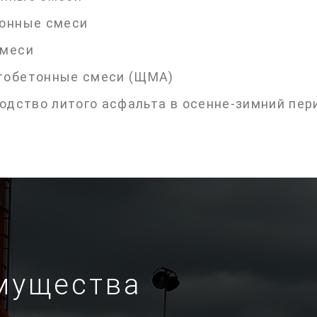
онные смеси
смеси
тобетонные смеси (ЩМА)
одство литого асфальта в осенне-зимний пер
мущества