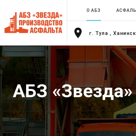
О АБЗ
АСФАЛЬ
г. Тула , Ханинс
АБЗ «Звезда»