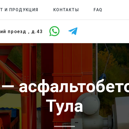
Т И ПРОДУКЦИЯ
КОНТАКТЫ
FAQ
кий проезд , д.43
 — асфальтобето
Тула